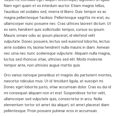
Nam eget quam et ex interdum auctor. Etiam magna tellus,
faucibus vel sodales sed, viverra id libero. Duis tempor ex ac
magna pellentesque facilisis. Pellentesque sagittis mi erat, eu
ullamcorper nunc posuere nec. Cras ultrices laoreet dictum. Ut
ex sem, hendrerit quis sollicitudin tempor, cursus eu ipsum.
Mauris ornare odio ac ipsum placerat, id eleifend velit
vulputate. Donec posuere, lectus sed euismod lobortis, lectus
ante sodales mi, lacinia hendrerit nulla mauris in diam. Aenean
nec urna nec nunc scelerisque vulputate. Aliquam nulla magna,
luctus sed rhoncus vitae, ultricies sed elit. Morbi molestie
tempor ante, non ultricies augue mattis quis.
Orci varius natoque penatibus et magnis dis parturient montes,
nascetur ridiculus mus. Ut id tincidunt ligula, at suscipit mi.
Donec eget lobortis justo, vitae accumsan dolor. Cras eu dui id
mi consequat aliquam non et erat. Suspendisse tortor velit,
ullamcorper sed vulputate quis, consectetur in arcu. Nulla
elementum tortor sit amet dui aliquet, sit amet placerat diam
pellentesque. Proin posuere pulvinar eros in accumsan.