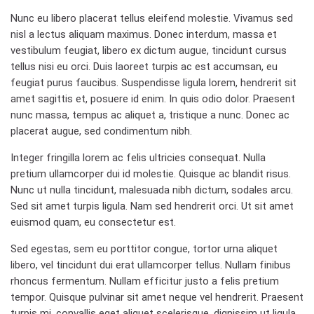
Nunc eu libero placerat tellus eleifend molestie. Vivamus sed
nisl a lectus aliquam maximus. Donec interdum, massa et
vestibulum feugiat, libero ex dictum augue, tincidunt cursus
tellus nisi eu orci. Duis laoreet turpis ac est accumsan, eu
feugiat purus faucibus. Suspendisse ligula lorem, hendrerit sit
amet sagittis et, posuere id enim. In quis odio dolor. Praesent
nunc massa, tempus ac aliquet a, tristique a nunc. Donec ac
placerat augue, sed condimentum nibh.
Integer fringilla lorem ac felis ultricies consequat. Nulla
pretium ullamcorper dui id molestie. Quisque ac blandit risus.
Nunc ut nulla tincidunt, malesuada nibh dictum, sodales arcu.
Sed sit amet turpis ligula. Nam sed hendrerit orci. Ut sit amet
euismod quam, eu consectetur est.
Sed egestas, sem eu porttitor congue, tortor urna aliquet
libero, vel tincidunt dui erat ullamcorper tellus. Nullam finibus
rhoncus fermentum. Nullam efficitur justo a felis pretium
tempor. Quisque pulvinar sit amet neque vel hendrerit. Praesent
turpis mi, convallis eget aliquet scelerisque, dignissim ut ligula.