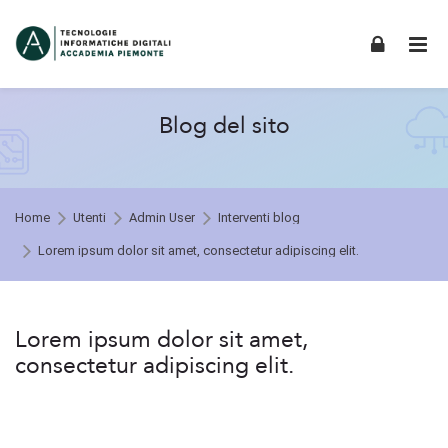
Skip to navigation
Skip to login form
Skip to footer
Vai al contenuto principale
Blog del sito
Home
Utenti
Admin User
Interventi blog
Lorem ipsum dolor sit amet, consectetur adipiscing elit.
Interventi Blogi di Admin User
Lorem ipsum dolor sit amet,
consectetur adipiscing elit.