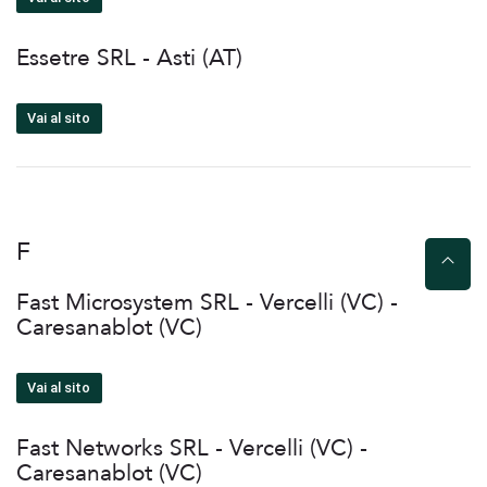
Essetre SRL - Asti (AT)
Vai al sito
F
Fast Microsystem SRL - Vercelli (VC) -
Caresanablot (VC)
Vai al sito
Fast Networks SRL - Vercelli (VC) -
Caresanablot (VC)