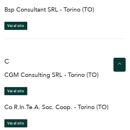
Bsp Consultant SRL - Torino (TO)
Vai al sito
C
CGM Consulting SRL - Torino (TO)
Vai al sito
Co.R.In.Te.A. Soc. Coop. - Torino (TO)
Vai al sito