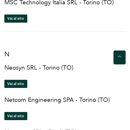
MSC Technology Italia SRL - Torino (TO)
Vai al sito
N
Neosyn SRL - Torino (TO)
Vai al sito
Netcom Engineering SPA - Torino (TO)
Vai al sito