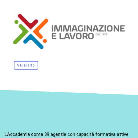
Vai al sito
L'Accademia conta 39 agenzie con capacità formativa attive