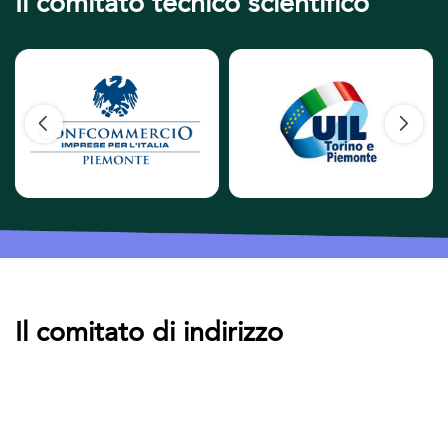
Il comitato tecnico scientifico
Il comitato di indirizzo