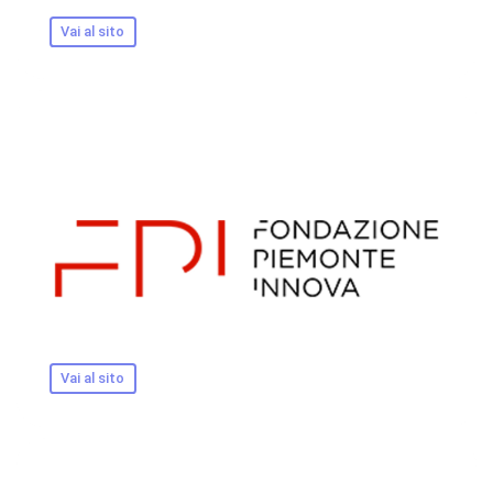
Vai al sito
Vai al sito