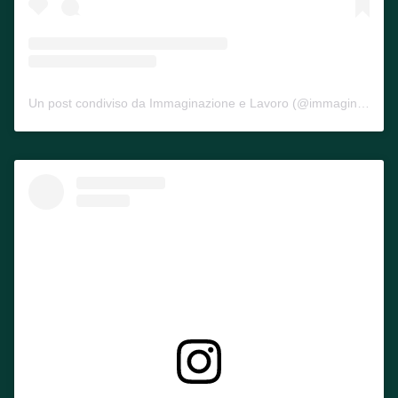
Un post condiviso da Immaginazione e Lavoro (@immaginazione_e_lavoro)