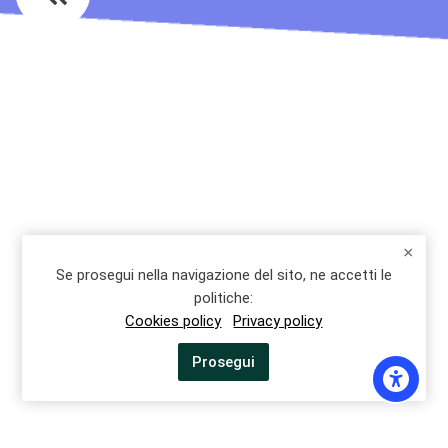
Ultime modifiche: mercoledì, 10 luglio 2024, 10:09
Precedente
Pagina partner
Se prosegui nella navigazione del sito, ne accetti le
Successivo
politiche:
Categorie di corsi
Cookies policy
Privacy policy
Prosegui
info@accademiatid.it