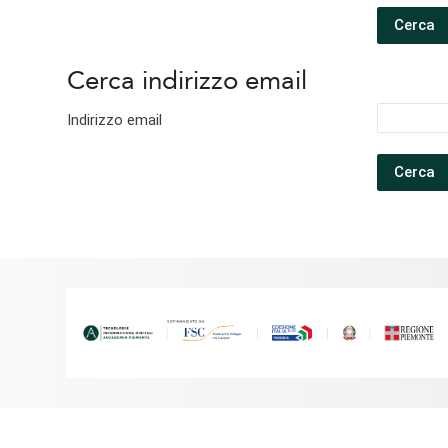
Cerca indirizzo email
Cerca indirizzo email
Indirizzo email
Scroll to top