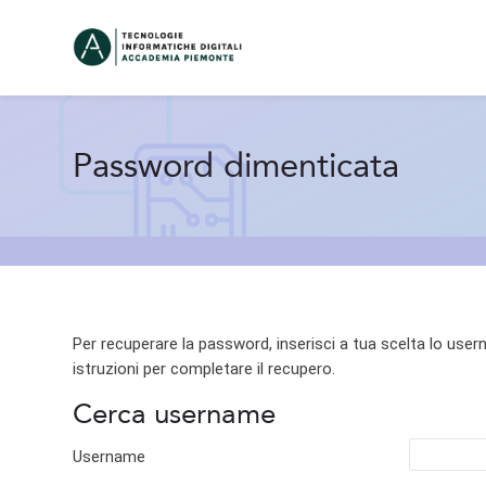
Skip to navigation
Skip to search form
Skip to login form
Skip to footer
Vai al contenuto principale
Password dimenticata
Per recuperare la password, inserisci a tua scelta lo usern
istruzioni per completare il recupero.
Cerca username
Cerca username
Username